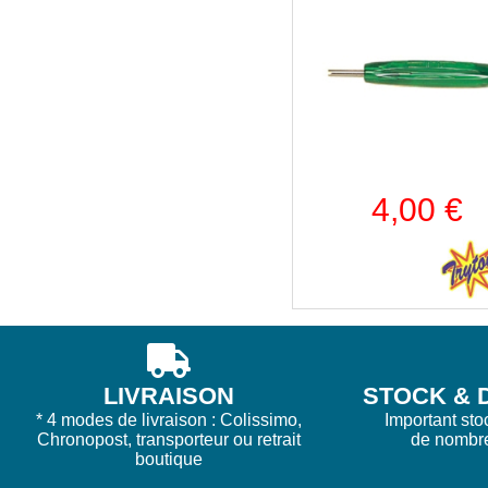
4,00 €
LIVRAISON
STOCK & D
* 4 modes de livraison : Colissimo,
Important sto
Chronopost, transporteur ou retrait
de nombr
boutique