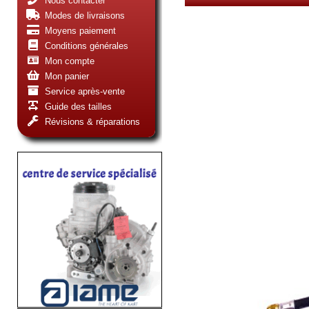
Nous contacter
Modes de livraisons
Moyens paiement
Conditions générales
Mon compte
Mon panier
Service après-vente
Guide des tailles
Révisions & réparations