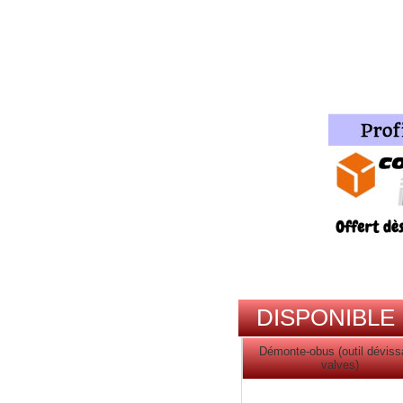
DISPONIBLE
Démonte-obus (outil dévis
valves)