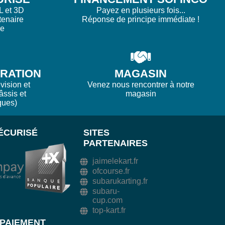
L et 3D
Payez en plusieurs fois...
tenaire
Réponse de principe immédiate !
re
ARATION
MAGASIN
vision et
Venez nous rencontrer à notre
âssis et
magasin
ques)
ÉCURISÉ
SITES
PARTENAIRES
jaimelekart.fr
ofcourse.fr
subarukarting.fr
subaru-
cup.com
top-kart.fr
PAIEMENT