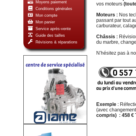
Moyens paiement
vos moteurs
(tout
Conditions générales
Moteurs :
Nos tec
Mon compte
passant par tout au
Mon panier
carburateur, cala
Service après-vente
Guide des tailles
Châssis :
Révisio
du marbre, chang
Révisions & réparations
N'hésitez pas à n
Exemple
: Réfect
(avec changement b
compris) : 458 €