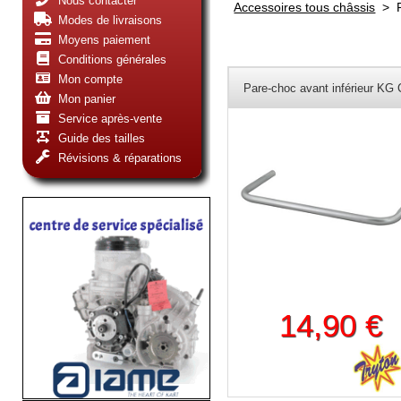
Nous contacter
Accessoires tous châssis
>
Modes de livraisons
Moyens paiement
Conditions générales
Mon compte
Pare-choc avant inférieur KG
Mon panier
Service après-vente
Guide des tailles
Révisions & réparations
14,90 €