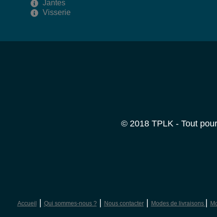
Jantes
Visserie
© 2018 TPLK - Tout pour 
|
|
|
|
Accueil
Qui sommes-nous ?
Nous contacter
Modes de livraisons
Mo