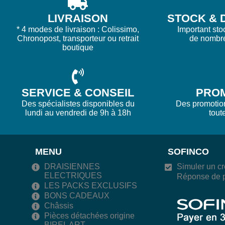
LIVRAISON
STOCK & D
* 4 modes de livraison : Colissimo,
Important sto
Chronopost, transporteur ou retrait
de nombr
boutique
SERVICE & CONSEIL
PRO
Des spécialistes disponibles du
Des promotions
lundi au vendredi de 9h à 18h
tout
MENU
SOFINCO
DRAISIENNES
Simuler un cr
ELECTRIQUES
Réponse de p
LES PACKS EXCLUSIFS
BONS CADEAUX
Châssis
Pièces détachées origine
BIREL ART