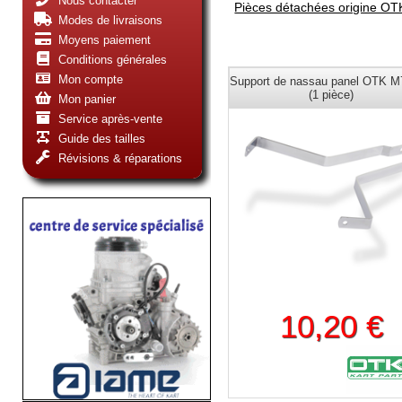
Nous contacter
Pièces détachées origine OT
Modes de livraisons
Moyens paiement
Conditions générales
Mon compte
Support de nassau panel OTK M
(1 pièce)
Mon panier
Service après-vente
Guide des tailles
Révisions & réparations
10,20 €