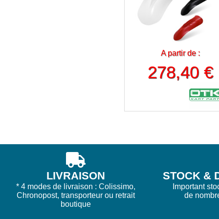
A partir de :
278,40 €
LIVRAISON
STOCK & D
* 4 modes de livraison : Colissimo,
Important sto
Chronopost, transporteur ou retrait
de nombr
boutique