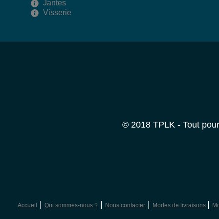
Jantes
Visserie
© 2018 TPLK - Tout pour 
|
|
|
|
Accueil
Qui sommes-nous ?
Nous contacter
Modes de livraisons
Mo