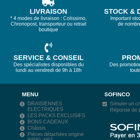
LIVRAISON
STOCK & D
* 4 modes de livraison : Colissimo,
Important sto
Chronopost, transporteur ou retrait
de nombr
boutique
SERVICE & CONSEIL
PRO
Des spécialistes disponibles du
Des promotions
lundi au vendredi de 9h à 18h
tout
MENU
SOFINCO
DRAISIENNES
Simuler un cr
ELECTRIQUES
Réponse de p
LES PACKS EXCLUSIFS
BONS CADEAUX
Châssis
Pièces détachées origine
BIREL ART