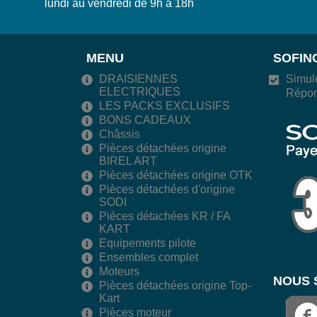
lundi au vendredi de 9h à 18h
MENU
SOFIN
DRAISIENNES
Simule
ELECTRIQUES
Répon
LES PACKS EXCLUSIFS
BONS CADEAUX
Châssis
Pièces détachées origine
BIREL ART
Pièces détachées origine OTK
Pièces détachées d'origine
SODI
Pièces détachées KR / FA
KART
Equipements pilote
Ensembles complet
Moteurs
NOUS 
Pièces détachées origine Top-
Kart
Pièces moteur