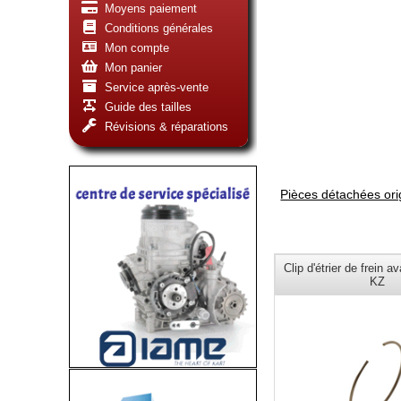
Moyens paiement
Conditions générales
Mon compte
Mon panier
Service après-vente
Guide des tailles
Révisions & réparations
Pièces détachées or
Clip d'étrier de frein
KZ