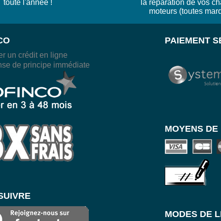
toute l'année !
la réparation de vos ch
moteurs (toutes mar
CO
PAIEMENT S
r un crédit en ligne
se de principe immédiate
MOYENS DE 
SUIVRE
MODES DE L