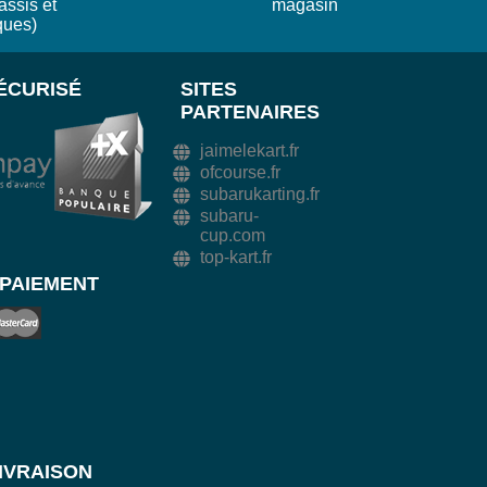
âssis et
magasin
ques)
ÉCURISÉ
SITES
PARTENAIRES
jaimelekart.fr
ofcourse.fr
subarukarting.fr
subaru-
cup.com
top-kart.fr
PAIEMENT
IVRAISON