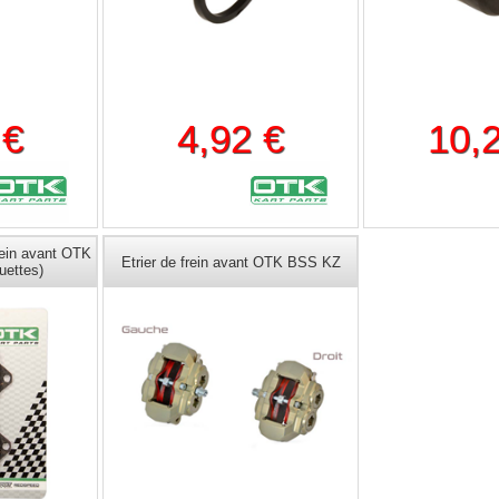
 €
4,92 €
10,
rein avant OTK
Etrier de frein avant OTK BSS KZ
uettes)