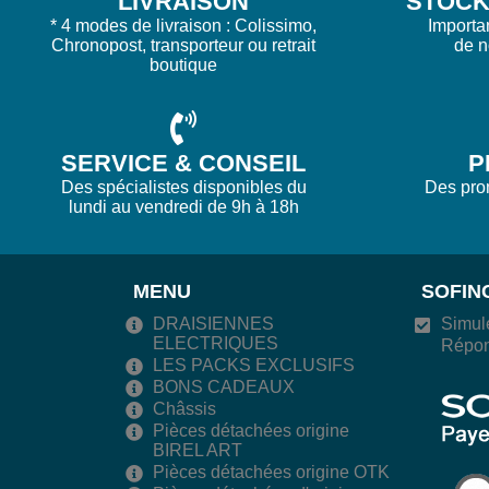
LIVRAISON
STOCK 
* 4 modes de livraison : Colissimo,
Importa
Chronopost, transporteur ou retrait
de 
boutique
SERVICE & CONSEIL
P
Des spécialistes disponibles du
Des prom
lundi au vendredi de 9h à 18h
MENU
SOFIN
DRAISIENNES
Simule
ELECTRIQUES
Répon
LES PACKS EXCLUSIFS
BONS CADEAUX
Châssis
Pièces détachées origine
BIREL ART
Pièces détachées origine OTK