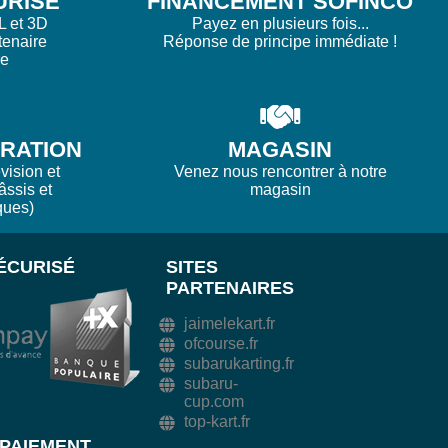
URISÉ
FINANCEMENT SOFINCO
L et 3D
Payez en plusieurs fois...
tenaire
Réponse de principe immédiate !
re
ARATION
MAGASIN
vision et
Venez nous rencontrer à notre
âssis et
magasin
ques)
ÉCURISÉ
SITES
PARTENAIRES
jaimelekart.fr
ofcourse.fr
subarukarting.fr
subaru-
cup.com
top-kart.fr
PAIEMENT