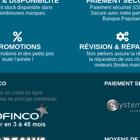
& DISPONIBILITÉ
PAIEMENT SÉC
nt stock disponible dans
Paiement sécurisé SS
nombreuses marques
Secure avec notre par
Banque Populai
ROMOTIONS
RÉVISION & RÉP
otions et des petits prix
Nos ateliers assure la ré
toute l'année !
la réparation de vos ch
moteurs (toutes mar
CO
PAIEMENT S
r un crédit en ligne
se de principe immédiate
MOYENS DE 