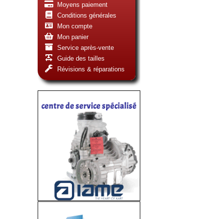
Moyens paiement
Conditions générales
Mon compte
Mon panier
Service après-vente
Guide des tailles
Révisions & réparations