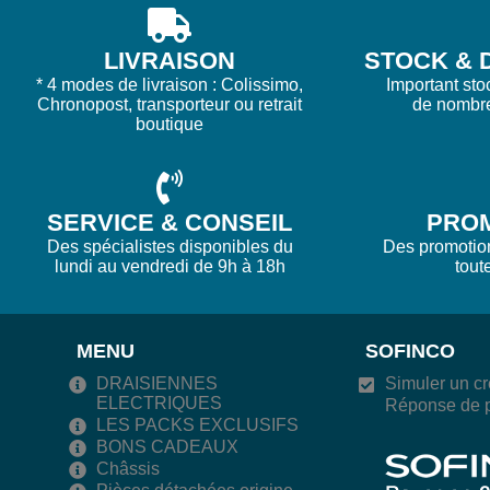
LIVRAISON
STOCK & D
* 4 modes de livraison : Colissimo,
Important sto
Chronopost, transporteur ou retrait
de nombr
boutique
SERVICE & CONSEIL
PRO
Des spécialistes disponibles du
Des promotions
lundi au vendredi de 9h à 18h
tout
MENU
SOFINCO
DRAISIENNES
Simuler un cr
ELECTRIQUES
Réponse de p
LES PACKS EXCLUSIFS
BONS CADEAUX
Châssis