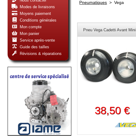
Nous contacter
Pneumatiques
>
Vega
Modes de livraisons
Moyens paiement
Conditions générales
Mon compte
Pneu Vega Cadetti Avant Mini
Mon panier
Service après-vente
Guide des tailles
Révisions & réparations
38,50 €