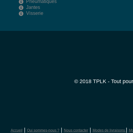
Pneumatiques
Jantes
Visserie
© 2018 TPLK - Tout pour 
|
|
|
|
Accueil
Qui sommes-nous ?
Nous contacter
Modes de livraisons
Mo