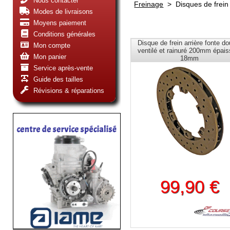
Nous contacter
Freinage
>
Disques de frein
Modes de livraisons
Moyens paiement
Conditions générales
Disque de frein arrière fonte d
Mon compte
ventilé et rainuré 200mm épais
Mon panier
18mm
Service après-vente
Guide des tailles
Révisions & réparations
99,90 €