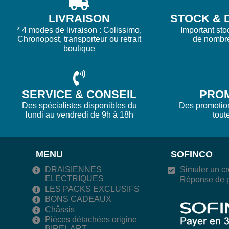
LIVRAISON
STOCK & D
* 4 modes de livraison : Colissimo,
Important sto
Chronopost, transporteur ou retrait
de nombr
boutique
SERVICE & CONSEIL
PRO
Des spécialistes disponibles du
Des promotions
lundi au vendredi de 9h à 18h
tout
MENU
SOFINCO
DRAISIENNES
Simuler un cr
ELECTRIQUES
Réponse de p
LES PACKS EXCLUSIFS
BONS CADEAUX
Châssis
Pièces détachées origine
BIREL ART