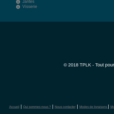
Jantes
Visserie
© 2018 TPLK - Tout pour 
|
|
|
|
Accueil
Qui sommes-nous ?
Nous contacter
Modes de livraisons
Mo